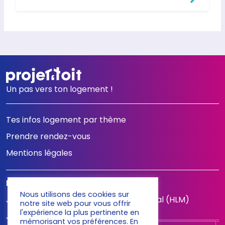
Un pas vers ton logement !
Tes infos logement par thème
Prendre rendez-vous
Mentions légales
LES QUESTIONS FRÉQUEMMENT POSÉES
Nous utilisons des cookies sur
Je fais ma demande de logement social (HLM)
notre site web pour vous offrir
l'expérience la plus pertinente en
Je n'ai pas de garant, que faire ?
mémorisant vos préférences. En